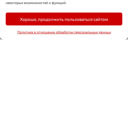
некоторых возможностей и функций.
v.shkrut@midagroup.ru
Хорошо, продолжить пользоваться сайтом
НОВОСТИ
ВИДЕО И ФОТО
БЛОГИ
Политика в отношении обработки персональных данных
 тур.
BetBoom — титульный партнёр первого и второго этап
ТУРНИРЫ
СПОРТСМЕНЫ И ЭКИПАЖИ
РЕКОРДЫ PAL
КАЛЕНДАРЬ ЛИГИ
РЕЗУЛЬТАТЫ
РЕЙТИНГИ
ДНЕВНИКИ
ОФИЦИАЛЬНЫЕ ДОКУМЕНТЫ
КОНТАКТЫ
Партнеры Лиги
Политика в отношении обработки персональных данных
2026 © ООО «Лига Профессиональных Рыболовов»