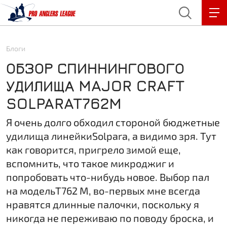
3
3
3
Блоги
ОБЗОР СПИННИНГОВОГО
УДИЛИЩА MAJOR CRAFT
SOLPARAT762M
Я очень долго обходил стороной бюджетные
удилища линейкиSolpara, а видимо зря. Тут
как говорится, пригрело зимой еще,
вспомнить, что такое микроджиг и
попробовать что-нибудь новое. Выбор пал
на модельT762 M, во-первых мне всегда
нравятся длинные палочки, поскольку я
никогда не переживаю по поводу броска, и