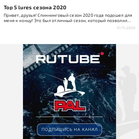
Top 5 lures сезона 2020
Привет, друзья! Спиннинговый сезон 2020 года подошел для
меня к концу! Это был отличный сезон, который позволил
получить мне много опыта, поймать много хороших крупных
11/11/2020
рыб, и обновить два рекорда: по судаку до 6500 и щуке до 12
килограмм. Безусловно, мне многому нужно учиться и
развивать свой рыболовный скилл, учиться новым техникам
рыбалки! Ну а […]