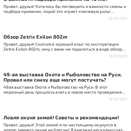
Привет, друзья! Хотелось бы поговорить о важности смены и
подбора приманок, порой это играет ключевую роль!
Примером приведу рыбалку в выходные! Зашел на точку, на
26/07/2021
скриншоте с эхолота видно наличие крупной рыбы у коряги.
Встал по ветру, чтобы удобнее было обкидывать. Сделал три
проводки поролоном , три проводки силиконом 5 дюймов,
Обзор Zetrix Exilon 802m
решил дальше поставить Fox […]
Привет, друзья! Скопился хороший опыт по эксплуатации
Zetrix Exilon 802m, хочу с вами им поделиться в виде обзора.
Не буду расписывать какие то технические характеристики,
19/07/2021
их можно посмотреть в каталогах. Расскажу скорее для чего
я брал этот спиннинг и какими приманками работал.Моя
домашняя акватория располагается на Волге ниже города
49-ая выставка Охота и Рыболовство на Руси.
Казани. Течение на русле слабое, Волга […]
Провал или снизу еще могут постучать?
49ая выставка Охота и Рыболовство на Руси. В этот
морозный день пришлось ехать в новое место проведения
выставки, а именно в Экспоцентр на Выставочной. Предвидя
16/03/2021
проблемы с парковкой, приехал на метро. И правильно
сделал. Т.е. те, кто приехал на машине- подпортили себе
настроение порядочно. А ведь впереди еще
Ловля окуня зимой! Советы и рекомендации!
металлоискатели, турникеты, которые не всегда
срабатывают, очереди […]
Привет, друзья! Этой зимой я по настоящему окунулся в
ловлю зимнего окуня на блесны! Я выезжал несколько раз с