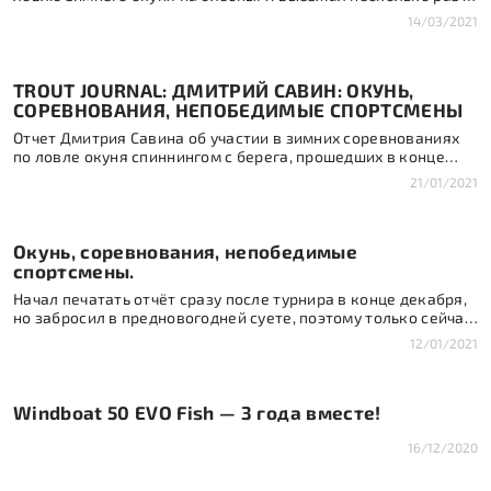
мастерами, и регулярно по несколько раз на неделе
14/03/2021
выезжаю на тренировки в одиночку. Практика, и еще раз
практика! Новый выезд, новая цель, новый участок реки —
новый опыт. У меня стало хорошо получаться, сложились
TROUT JOURNAL: ДМИТРИЙ САВИН: ОКУНЬ,
определенные картинки […]
СОРЕВНОВАНИЯ, НЕПОБЕДИМЫЕ СПОРТСМЕНЫ
Отчет Дмитрия Савина об участии в зимних соревнованиях
по ловле окуня спиннингом с берега, прошедших в конце
декабря 2020 года.
21/01/2021
Окунь, соревнования, непобедимые
спортсмены.
Начал печатать отчёт сразу после турнира в конце декабря,
но забросил в предновогодней суете, поэтому только сейчас
— лучше поздно, чем никогда. Тем более, что небольшие
12/01/2021
отчеты часто наводят порядок в голове после соревнований,
а я ехал как раз за опытом и практикой. Спиннинг с берега,
окунь, Москва-река, декабрь. Зачем всё это? Я считаю, что
Windboat 50 EVO Fish — 3 года вместе!
[…]
16/12/2020