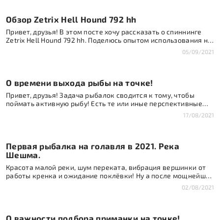
Обзор Zetrix Hell Hound 792 hh
Привет, друзья! В этом посте хочу рассказать о спиннинге
Zetrix Hell Hound 792 hh. Поделюсь опытом использования на
практике с обратной связью, которая возможно кому-то
05/09/2021
пригодится при рассмотрении покупки данного удилища.
Взял я это удилище для рыбалок на heavy джиг осенью, а
также при рыбалке на крупную резину с целью поимки щуки,
О времени выхода рыбы на точке!
и без компромиссного […]
Привет, друзья! Задача рыбалок сводится к тому, чтобы
поймать активную рыбу! Есть те или иные перспективные
места, однако они работают не круглосуточно. Наша задача
17/08/2021
разобраться в точке, в том числе определить время так
называемого выхода, поэтому перспективные места нужно
проверять регулярно в течение дня и определять
Первая рыбалка на голавля в 2021. Река
максимальную активность рыбы на них! Вот и здесь
получилось […]
Шешма.
Красота малой реки, шум переката, вибрация вершинки от
работы кренка и ожидание поклёвки! Ну а после мощнейший
удар, прошибающий до пят даже от поклёвки мелкого
02/08/2021
голавлика! Совершенно потрясающие эмоции, которые
испытываешь от рыбалки на эту красивую и мощную рыбу!
Очень рад был отдохнуть от лодки, одеть забродники и взять
О важности подбора приманки на точке!
лайтовый спиннинг! Работали мелкие блесенки, которые […]