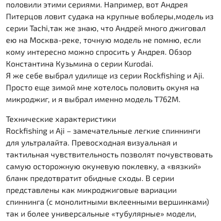
половили этими сериями. Например, вот Андрея
Питерцов ловит судака на крупные воблеры,модель из
серии Tachi,так же знаю, что Андрей много джиговал
ею на Москва-реке, точную модель не помню, если
кому интересно можно спросить у Андрея. Обзор
Константина Кузьмина о серии Kurodai.
Я же себе выбрал удилище из серии Rockfishing и Aji.
Просто еще зимой мне хотелось половить окуня на
микроджиг, и я выбрал именно модель T762M.
Технические характеристики
Rockfishing и Aji – замечательные легкие спиннинги
для ультралайта. Превосходная визуальная и
тактильная чувствительность позволят почувствовать
самую осторожную окуневую поклевку, а «вязкий»
бланк предотвратит обидные сходы. В серии
представлены как микроджиговые вариации
спиннинга (с монолитными вклеенными вершинками)
так и более универсальные «тубулярные» модели,